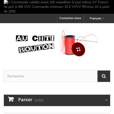
Contactez-nous
Français
Panier
(vide)