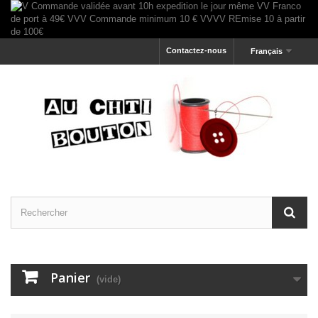
Contactez-nous
Français
Panier
(vide)