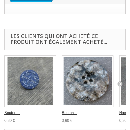
LES CLIENTS QUI ONT ACHETÉ CE
PRODUIT ONT ÉGALEMENT ACHETÉ...
Bouton...
Bouton...
Nacre 
0,30 €
0,60 €
0,30 €