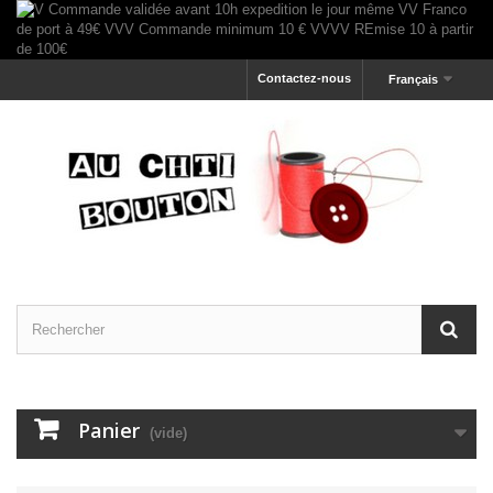
Contactez-nous
Français
Panier
(vide)