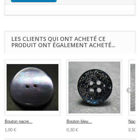
LES CLIENTS QUI ONT ACHETÉ CE
PRODUIT ONT ÉGALEMENT ACHETÉ...
Bouton nacre...
Bouton bleu...
Nacre 
1,00 €
0,30 €
0,50 €