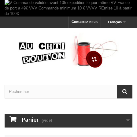
Contactez-nous
Français
Panier
(vide)