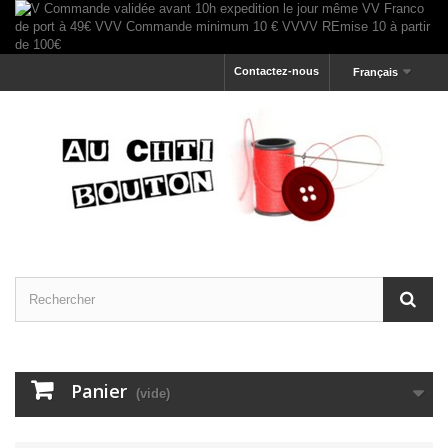
Contactez-nous
Français
Panier
(vide)