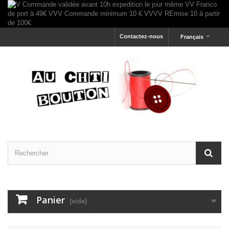
Contactez-nous
Français
Panier
(vide)