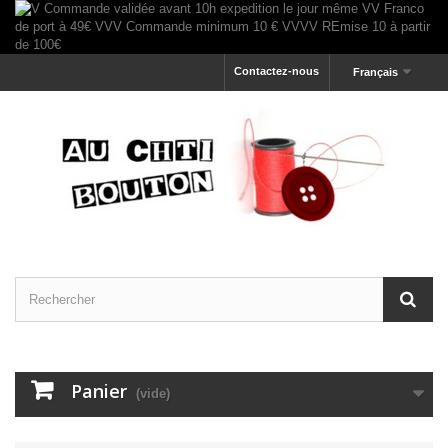
Contactez-nous
Français
Panier
(vide)