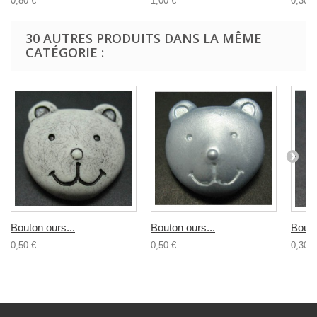
0,80 €
1,00 €
0,30 €
30 AUTRES PRODUITS DANS LA MÊME
CATÉGORIE :
Bouton ours...
Bouton ours...
Bouto
0,50 €
0,50 €
0,30 €