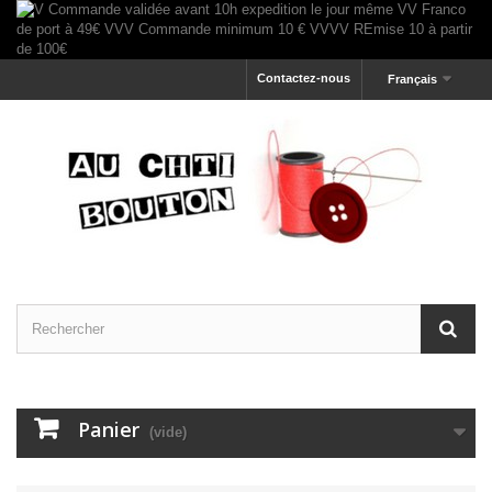
Contactez-nous
Français
Panier
(vide)