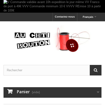
Contactez-nous
Français
Panier
(vide)