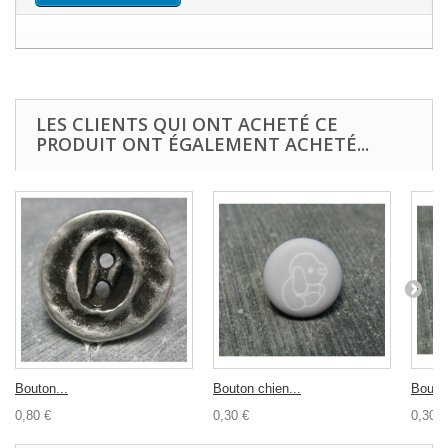
LES CLIENTS QUI ONT ACHETÉ CE
PRODUIT ONT ÉGALEMENT ACHETÉ...
Bouton...
Bouton chien...
Bouton
0,80 €
0,30 €
0,30 €