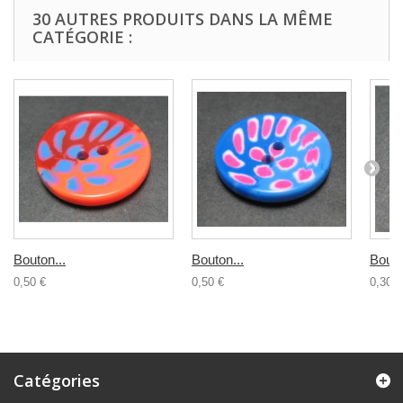
30 AUTRES PRODUITS DANS LA MÊME
CATÉGORIE :
Bouton...
Bouton...
Bouto
0,50 €
0,50 €
0,30 €
Catégories