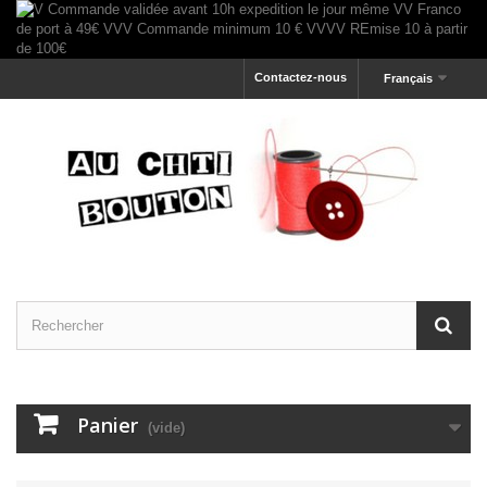
Contactez-nous
Français
Panier
(vide)