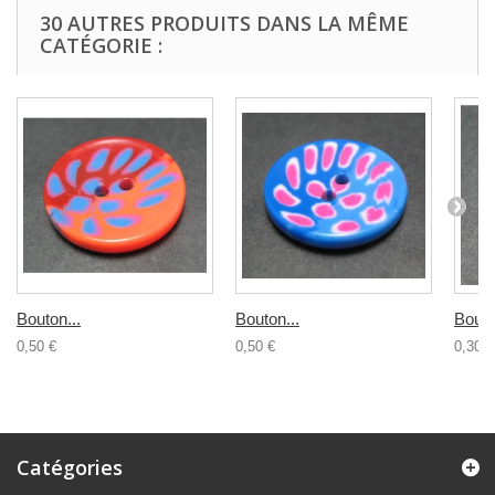
30 AUTRES PRODUITS DANS LA MÊME
CATÉGORIE :
Bouton...
Bouton...
Bouto
0,50 €
0,50 €
0,30 €
Catégories