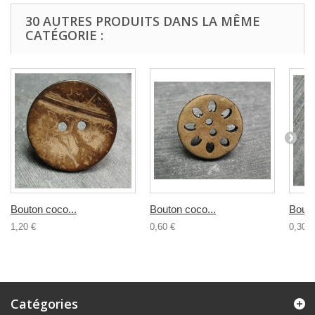
30 AUTRES PRODUITS DANS LA MÊME
CATÉGORIE :
Bouton coco...
Bouton coco...
Bouto
1,20 €
0,60 €
0,30 €
Catégories