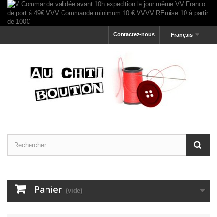
Contactez-nous
Français
Panier
(vide)