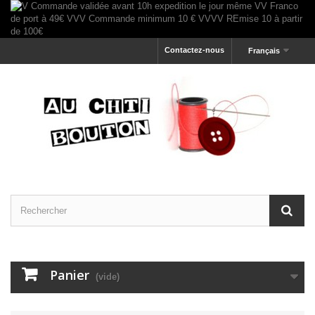
Contactez-nous
Français
Panier
(vide)