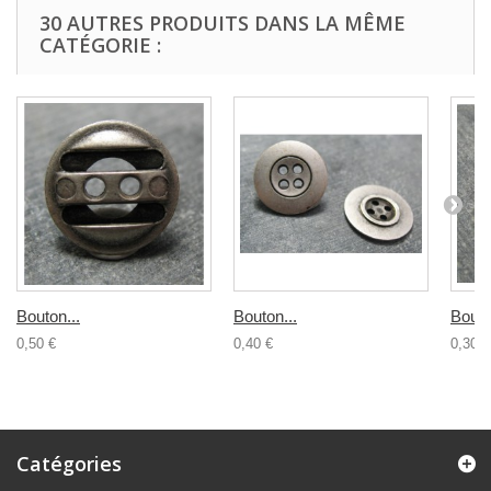
30 AUTRES PRODUITS DANS LA MÊME
CATÉGORIE :
Bouton...
Bouton...
Bouto
0,50 €
0,40 €
0,30 €
Catégories