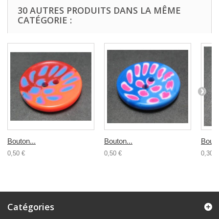
30 AUTRES PRODUITS DANS LA MÊME
CATÉGORIE :
Bouton...
Bouton...
Bouto
0,50 €
0,50 €
0,30 €
Catégories