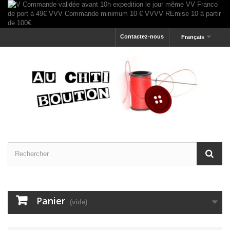
Contactez-nous
Français
Panier
(vide)