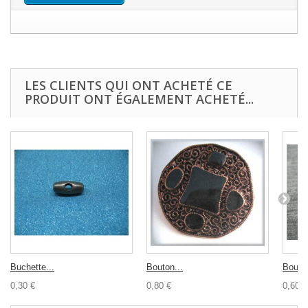
LES CLIENTS QUI ONT ACHETÉ CE
PRODUIT ONT ÉGALEMENT ACHETÉ...
Buchette...
Bouton...
Bouton
0,30 €
0,80 €
0,60 €