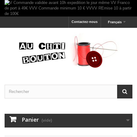
Contactez-nous
Français
Panier
(vide)