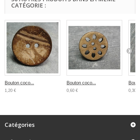
CATÉGORIE :
Bouton coco...
Bouton coco...
Bouto
1,20 €
0,60 €
0,30 €
Catégories