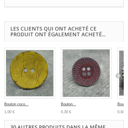
LES CLIENTS QUI ONT ACHETÉ CE
PRODUIT ONT ÉGALEMENT ACHETÉ...
Bouton coco...
Bouton...
Bouton
1,00 €
0,30 €
0,60 €
30 AUTRES PRODUITS DANS LA MÊME