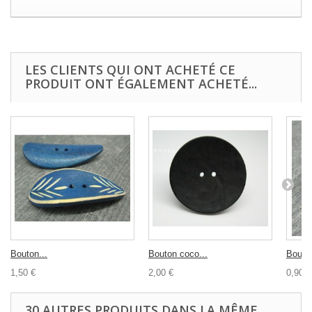
LES CLIENTS QUI ONT ACHETÉ CE
PRODUIT ONT ÉGALEMENT ACHETÉ...
Bouton...
Bouton coco...
Bouton
1,50 €
2,00 €
0,90 €
30 AUTRES PRODUITS DANS LA MÊME