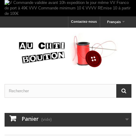
Contactez-nous
Français
Panier
(vide)