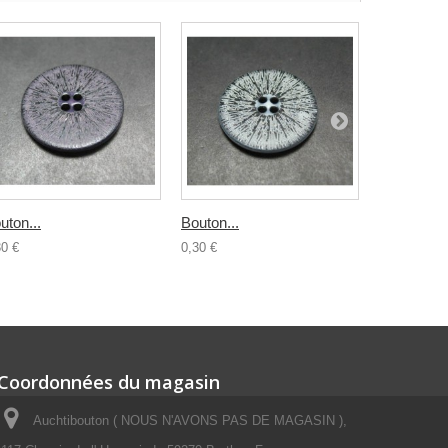
uton...
Bouton...
Buchette..
30 €
0,30 €
0,50 €
Coordonnées du magasin
Auchtibouton ( NOUS N'AVONS PAS DE MAGASIN ),