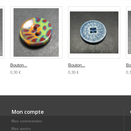
Bouton...
Bouton...
Bo
0,30 €
0,30 €
0,
Mon compte
Mes commandes
Mes avoirs