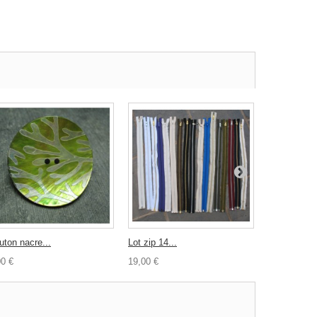
uton nacre...
Lot zip 14...
Bouton...
00 €
19,00 €
0,80 €