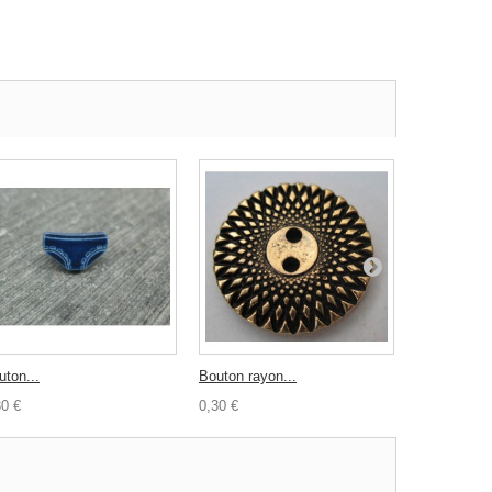
uton...
Bouton rayon...
Bouton corn
30 €
0,30 €
0,50 €