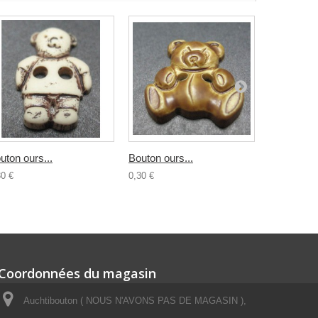
uton ours...
Bouton ours...
Bouton...
30 €
0,30 €
0,30 €
Coordonnées du magasin
Auchtibouton ( NOUS N'AVONS PAS DE MAGASIN ),