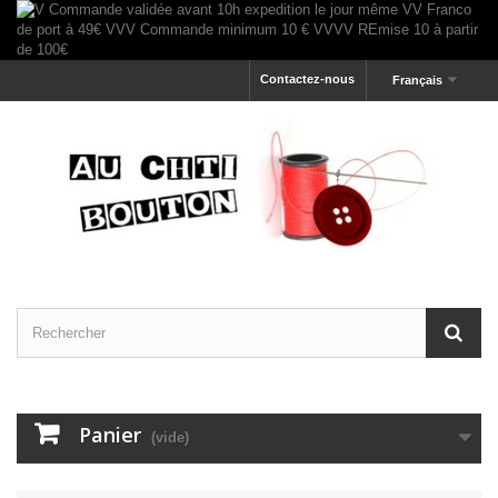
Contactez-nous
Français
Panier
(vide)