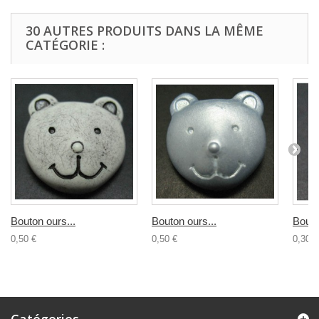
30 AUTRES PRODUITS DANS LA MÊME
CATÉGORIE :
Bouton ours...
Bouton ours...
Bouto
0,50 €
0,50 €
0,30 €