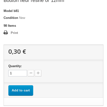
Bouton fleur résine or 12mm
Model
b81
Condition
New
98
Items
Print
0,30 €
Quantity:
Add to cart