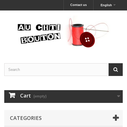
Contact us
English
Cart
(empty)
CATEGORIES