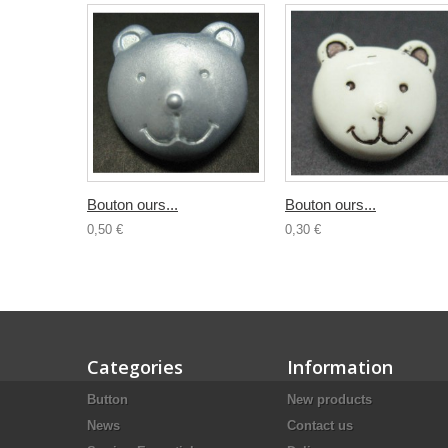
Bouton ours...
Bouton ours...
0,50 €
0,30 €
Categories
Information
Button
New products
News
Contact us