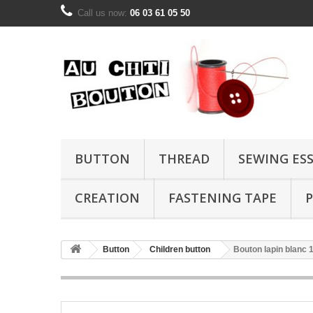
Call us now:
06 03 61 05 50
BUTTON
THREAD
SEWING ES
CREATION
FASTENING TAPE
P
Button
Children button
Bouton lapin blanc