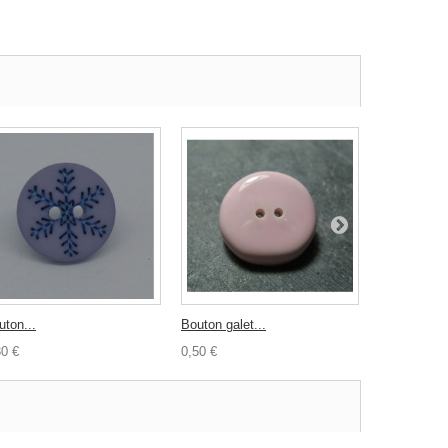
uton...
Bouton galet...
Bouton...
30 €
0,50 €
0,30 €