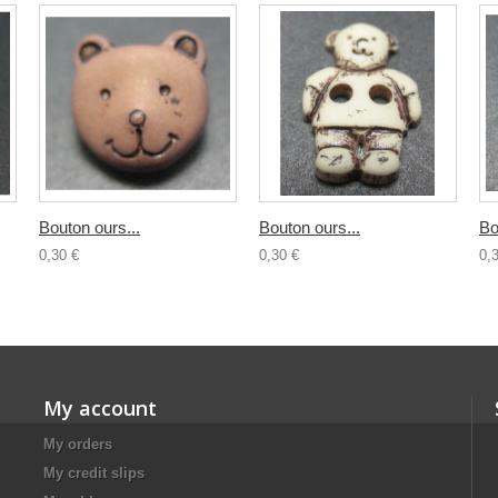
Bouton ours...
Bouton ours...
Bo
0,30 €
0,30 €
0,
My account
My orders
My credit slips