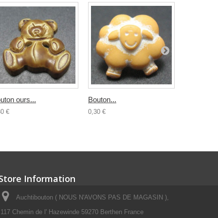
uton ours...
Bouton...
Bouton...
30 €
0,30 €
0,30 €
Store Information
Auchtibouton ( NOUS N'AVONS PAS DE MAGASIN ),
117 Chemin de l' Hazewinde 59270 Berthen France