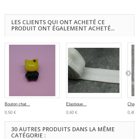
LES CLIENTS QUI ONT ACHETÉ CE
PRODUIT ONT ÉGALEMENT ACHETÉ...
Bouton chat...
Elastique...
Charm
0,50 €
0,60 €
0,40 €
30 AUTRES PRODUITS DANS LA MÊME
CATÉGORIE :