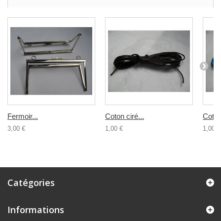
Fermoir...
Coton ciré...
Coton 
3,00 €
1,00 €
1,00 €
Catégories
Informations