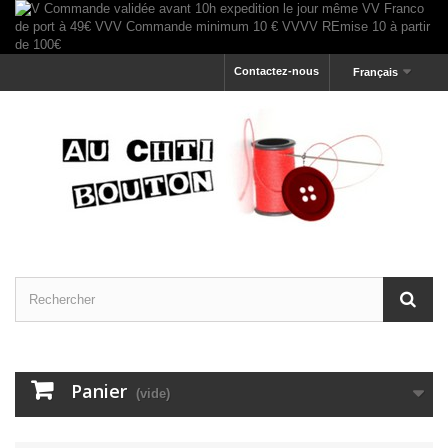
Contactez-nous
Français
Panier
(vide)