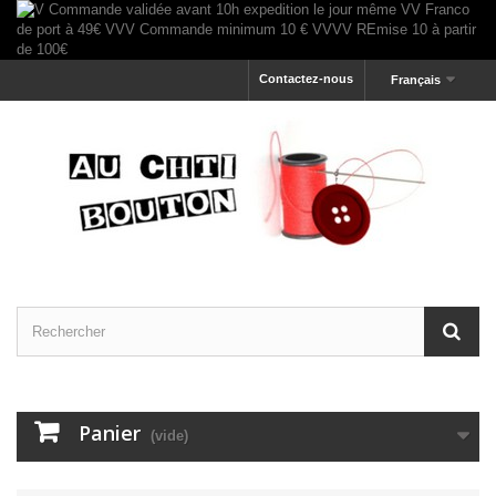
Contactez-nous
Français
Panier
(vide)