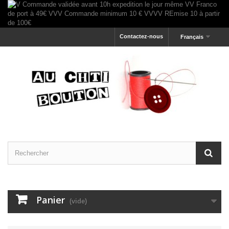
Contactez-nous
Français
Panier
(vide)