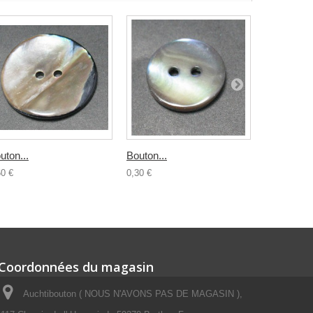
uton...
Bouton...
Bouton...
60 €
0,30 €
0,50 €
Coordonnées du magasin
Auchtibouton ( NOUS N'AVONS PAS DE MAGASIN ),