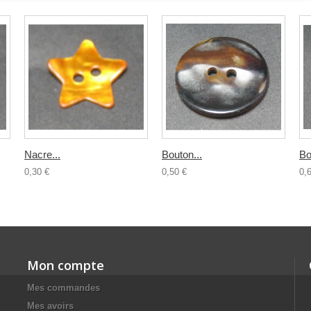
Nacre...
Bouton...
Bo
0,30 €
0,50 €
0,
Mon compte
Mes commandes
Mes avoirs