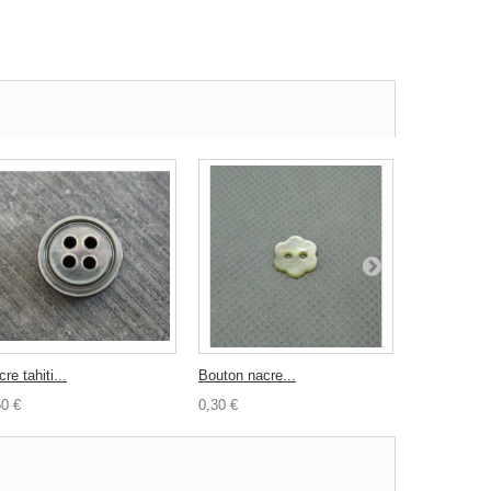
re tahiti...
Bouton nacre...
Fermeture..
50 €
0,30 €
1,50 €