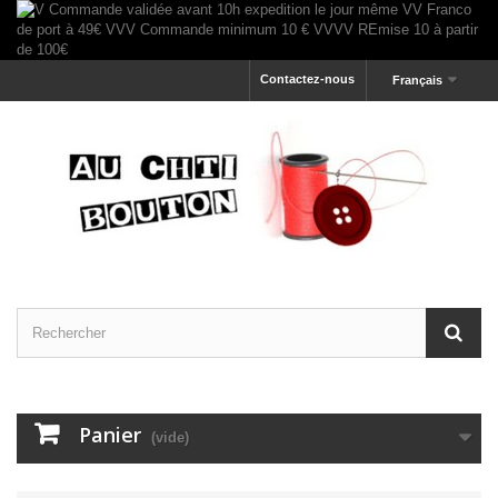
Contactez-nous
Français
Panier
(vide)