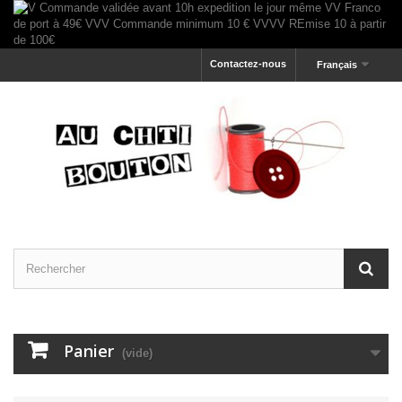
Contactez-nous
Français
Panier
(vide)