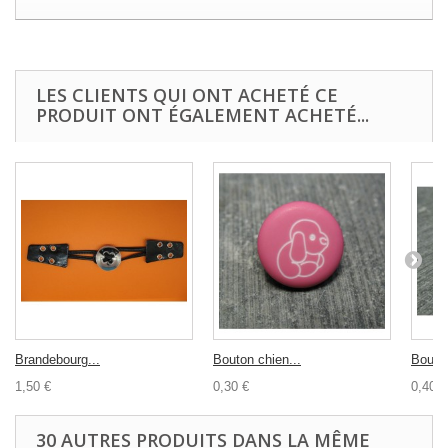
LES CLIENTS QUI ONT ACHETÉ CE
PRODUIT ONT ÉGALEMENT ACHETÉ...
Brandebourg...
Bouton chien...
Bouton
1,50 €
0,30 €
0,40 €
30 AUTRES PRODUITS DANS LA MÊME