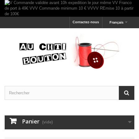
Contactez-nous
Français
Panier
(vide)