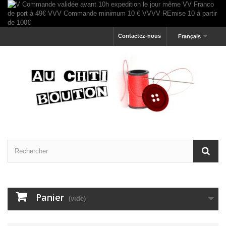
Contactez-nous
Français
Panier
(vide)