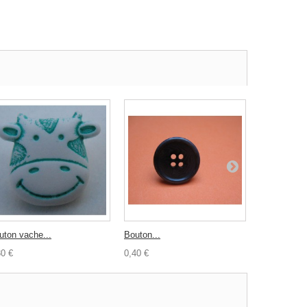
uton vache...
Bouton...
Bouton ours
30 €
0,40 €
0,30 €