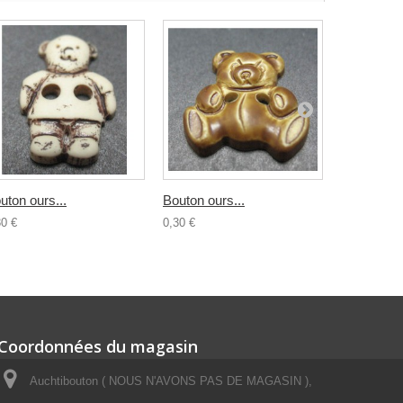
uton ours...
Bouton ours...
Bouton...
30 €
0,30 €
0,30 €
Coordonnées du magasin
Auchtibouton ( NOUS N'AVONS PAS DE MAGASIN ),