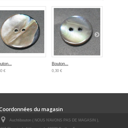
uton...
Bouton...
Bouton...
60 €
0,30 €
0,50 €
Coordonnées du magasin
Auchtibouton ( NOUS N'AVONS PAS DE MAGASIN ),