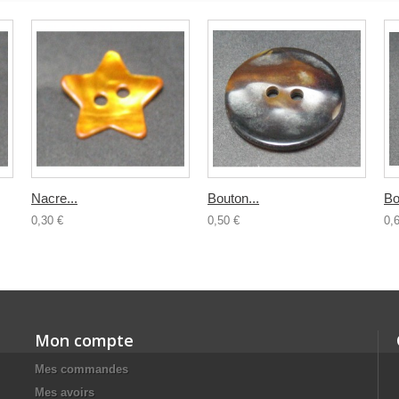
Nacre...
Bouton...
Bo
0,30 €
0,50 €
0,
Mon compte
Mes commandes
Mes avoirs