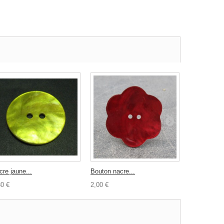
cre jaune...
Bouton nacre...
Bouton coco
30 €
2,00 €
1,20 €