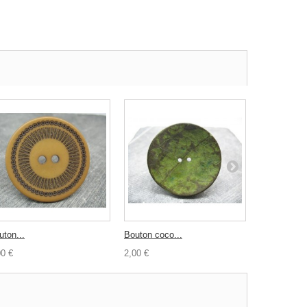
uton...
Bouton coco...
Bouton nacr
00 €
2,00 €
2,50 €