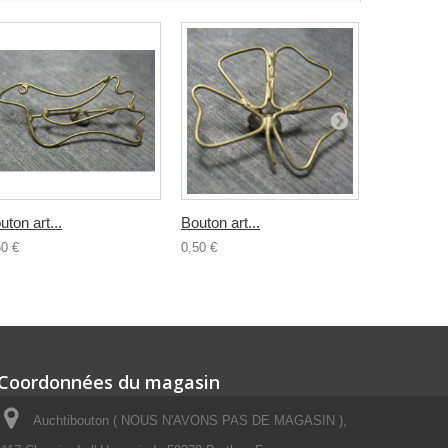
uton art...
Bouton art...
Bouton...
50 €
0,50 €
0,80 €
Coordonnées du magasin
Auchtibouton ( NOUS N'AVONS PAS DE MAGASIN ),