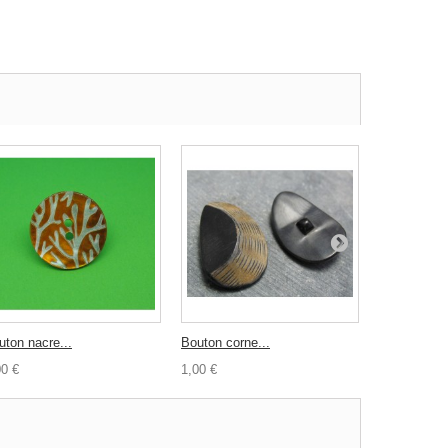
uton nacre...
Bouton corne...
Bouton tri...
00 €
1,00 €
0,30 €