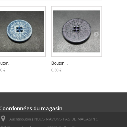
uton...
Bouton...
Bouton...
30 €
0,30 €
0,30 €
Coordonnées du magasin
Auchtibouton ( NOUS N'AVONS PAS DE MAGASIN ),