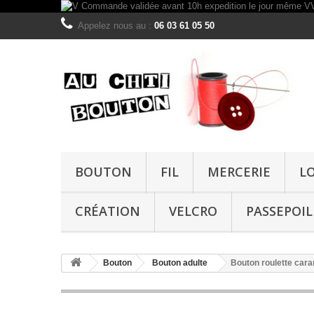
Appelez nous au :
06 03 61 05 50
BOUTON
FIL
MERCERIE
L
CRÉATION
VELCRO
PASSEPOIL
Bouton
Bouton adulte
Bouton roulette ca