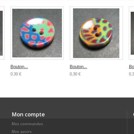
Bouton...
Bouton...
Bo
0,30 €
0,30 €
0,
Mon compte
Mes commandes
Mes avoirs