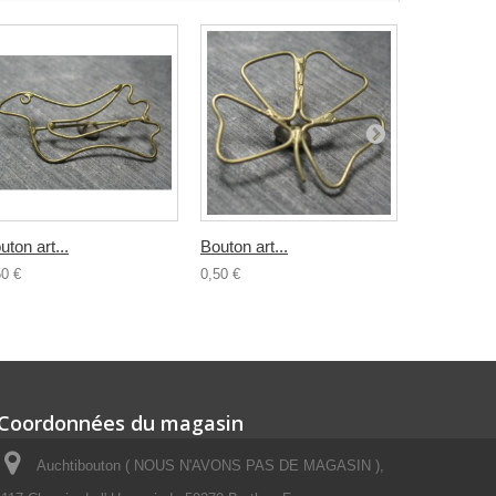
uton art...
Bouton art...
Bouton...
50 €
0,50 €
0,80 €
Coordonnées du magasin
Auchtibouton ( NOUS N'AVONS PAS DE MAGASIN ),