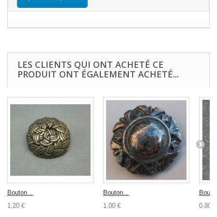
LES CLIENTS QUI ONT ACHETÉ CE
PRODUIT ONT ÉGALEMENT ACHETÉ...
Bouton...
Bouton...
Bouton
1,20 €
1,00 €
0,80 €