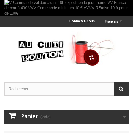
Contactez-nous
Français
Panier
(vide)