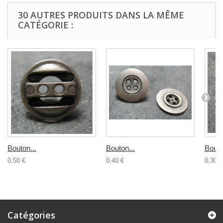
30 AUTRES PRODUITS DANS LA MÊME
CATÉGORIE :
Bouton...
Bouton...
Bouto
0,50 €
0,40 €
0,30 €
Catégories