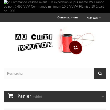
Contactez-nous
Français
Panier
(vide)