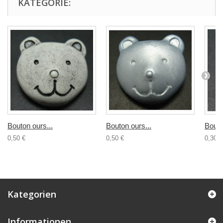
KATEGORIE:
Bouton ours...
Bouton ours...
Bouto
0,50 €
0,50 €
0,30 €
Kategorien
Informationen