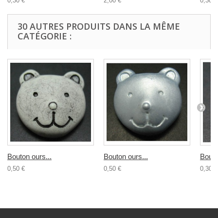
0,30 €
2,00 €
0,30 €
30 AUTRES PRODUITS DANS LA MÊME
CATÉGORIE :
Bouton ours...
Bouton ours...
Bouto
0,50 €
0,50 €
0,30 €