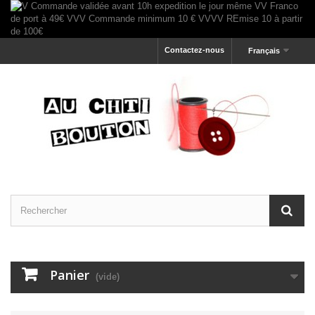
Contactez-nous
Français
Panier
(vide)