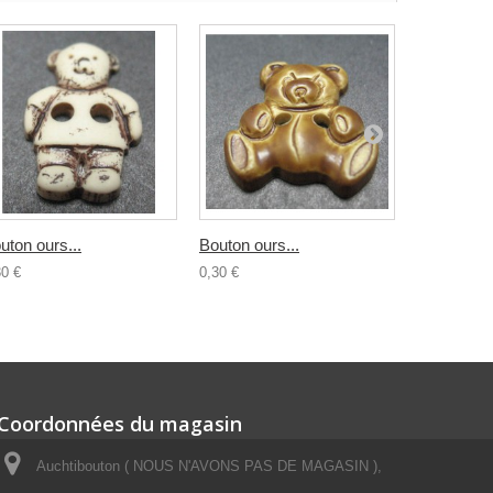
uton ours...
Bouton ours...
Bouton...
30 €
0,30 €
0,30 €
Coordonnées du magasin
Auchtibouton ( NOUS N'AVONS PAS DE MAGASIN ),