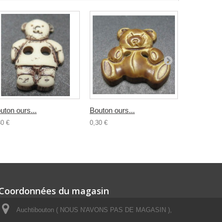
uton ours...
Bouton ours...
Bouton...
30 €
0,30 €
0,30 €
Coordonnées du magasin
Auchtibouton ( NOUS N'AVONS PAS DE MAGASIN ),