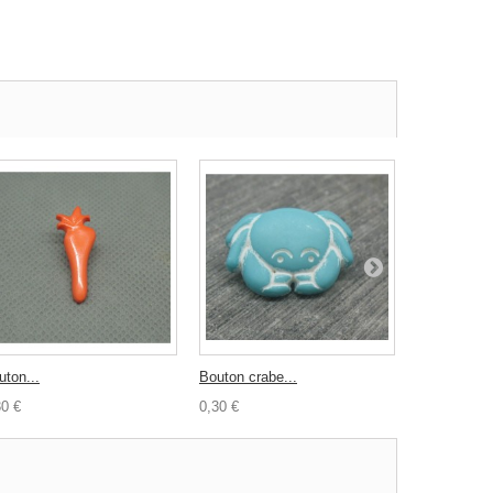
uton...
Bouton crabe...
Bouton...
30 €
0,30 €
0,30 €