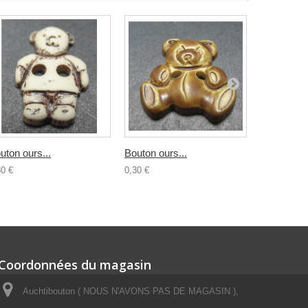
uton ours...
Bouton ours...
Bouton...
30 €
0,30 €
0,30 €
Coordonnées du magasin
Auchtibouton ( NOUS N'AVONS PAS DE MAGASIN ),