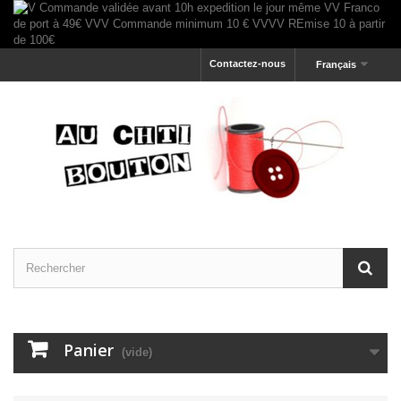
Contactez-nous
Français
Panier
(vide)