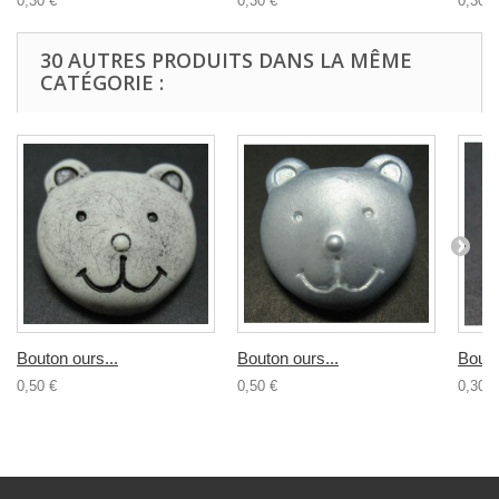
0,30 €
0,30 €
0,30 €
30 AUTRES PRODUITS DANS LA MÊME
CATÉGORIE :
Bouton ours...
Bouton ours...
Bouto
0,50 €
0,50 €
0,30 €