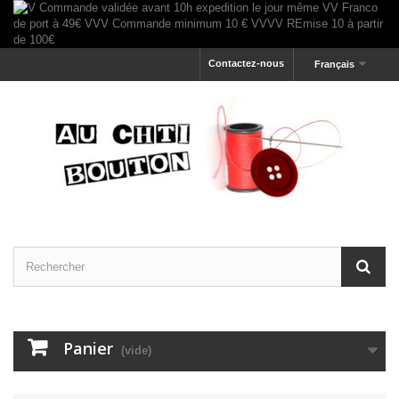
Contactez-nous
Français
Panier
(vide)