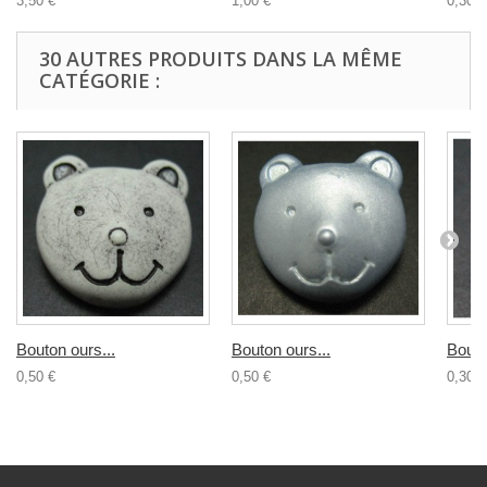
3,50 €
1,00 €
0,30 €
30 AUTRES PRODUITS DANS LA MÊME
CATÉGORIE :
Bouton ours...
Bouton ours...
Bouto
0,50 €
0,50 €
0,30 €