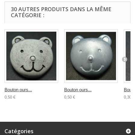
30 AUTRES PRODUITS DANS LA MÊME
CATÉGORIE :
Bouton ours...
Bouton ours...
Bouto
0,50 €
0,50 €
0,30 €
Catégories