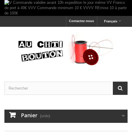
Contactez-nous
Français
Panier
(vide)