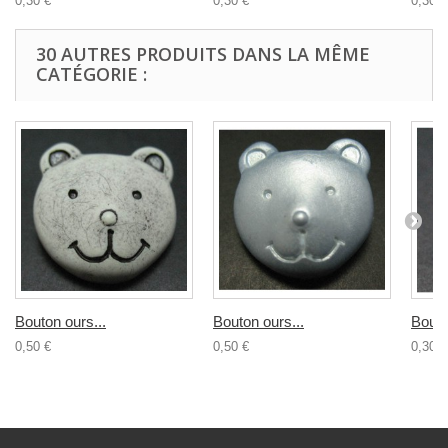
0,30 €
0,30 €
0,30 €
30 AUTRES PRODUITS DANS LA MÊME
CATÉGORIE :
Bouton ours...
Bouton ours...
Bouto
0,50 €
0,50 €
0,30 €