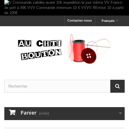
Contactez-nous
Français
Panier
(vide)