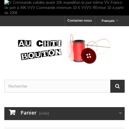
Contactez-nous
Français
Panier
(vide)