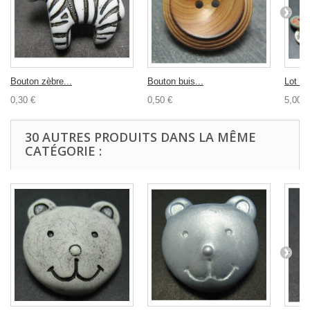
Bouton zèbre...
Bouton buis...
Lot dr
0,30 €
0,50 €
5,00 €
30 AUTRES PRODUITS DANS LA MÊME
CATÉGORIE :