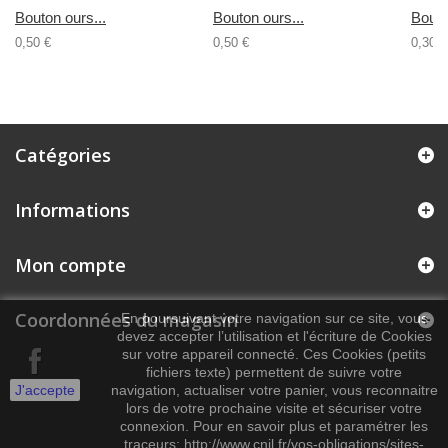
Bouton ours...
Bouton ours...
Bouto
0,50 €
0,50 €
0,30 €
Catégories
Informations
Mon compte
Coordonnées du magasin
En poursuivant votre navigation sur ce site, vous
devez accepter l’utilisation et l'écriture de Cookies
sur votre appareil connecté. Ces Cookies (petits
fichiers texte) permettent de suivre votre
J'accepte
navigation, actualiser votre panier, vous reconnaitre
lors de votre prochaine visite et sécuriser votre
connexion. Pour en savoir plus et paramétrer les
traceurs: http://www.cnil.fr/vos-obligations/sites-