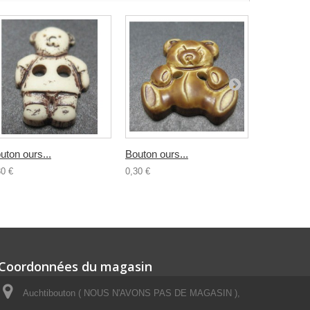
uton ours...
Bouton ours...
Bouton...
30 €
0,30 €
0,30 €
Coordonnées du magasin
Auchtibouton ( NOUS N'AVONS PAS DE MAGASIN ),