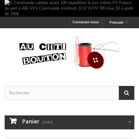
Contactez-nous
Français
Panier
(vide)