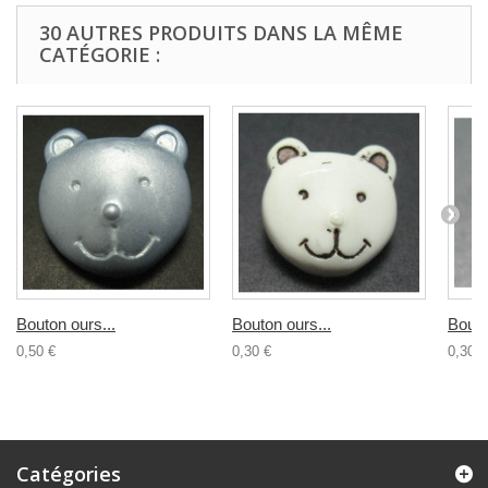
30 AUTRES PRODUITS DANS LA MÊME
CATÉGORIE :
Bouton ours...
Bouton ours...
Bouto
0,50 €
0,30 €
0,30 €
Catégories