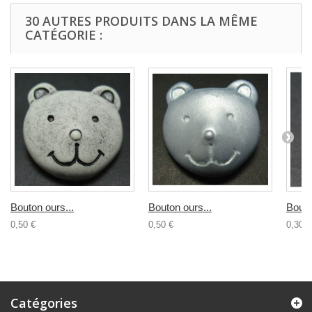
30 AUTRES PRODUITS DANS LA MÊME
CATÉGORIE :
Bouton ours...
Bouton ours...
Bouto
0,50 €
0,50 €
0,30 €
Catégories