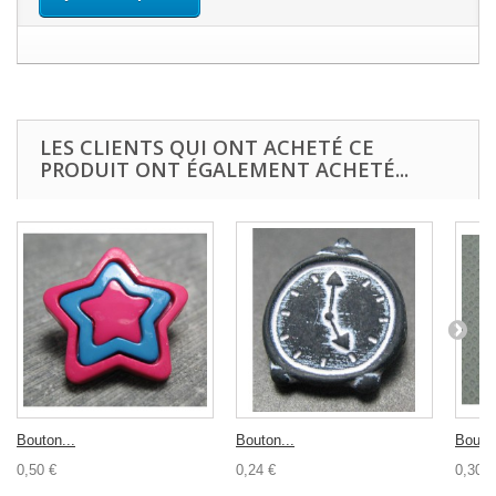
LES CLIENTS QUI ONT ACHETÉ CE
PRODUIT ONT ÉGALEMENT ACHETÉ...
Bouton...
Bouton...
Bouton
0,50 €
0,24 €
0,30 €