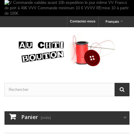
Contactez-nous
Français
Panier
(vide)