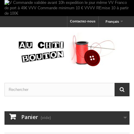
Contactez-nous
Français
Panier
(vide)