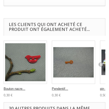
LES CLIENTS QUI ONT ACHETÉ CE
PRODUIT ONT ÉGALEMENT ACHETÉ...
Bouton nacre...
Pendentif...
pin s
0,30 €
0,30 €
0,50 €
30 AUTRES PRODUITS DANS LA MÊME