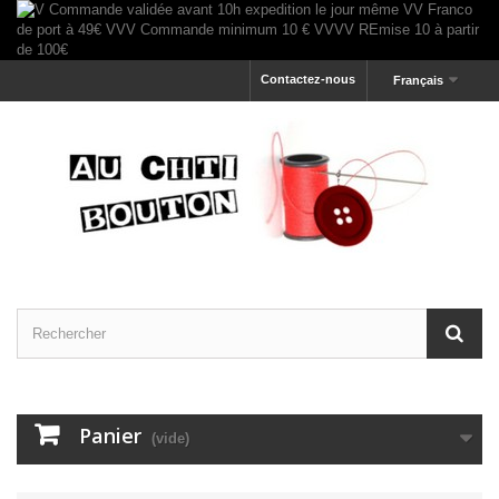
Contactez-nous
Français
Panier
(vide)