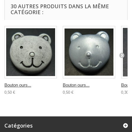
30 AUTRES PRODUITS DANS LA MÊME
CATÉGORIE :
Bouton ours...
Bouton ours...
Bouto
0,50 €
0,50 €
0,30 €
Catégories